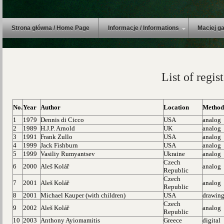
Strona główna / Home Page
Informacje / Informations
Maciej ga
List of regi
No.
Year
Author
Location
Method
1
1979
Dennis di Cicco
USA
analog
2
1989
H.J.P. Arnold
UK
analog
3
1991
Frank Zullo
USA
analog
4
1999
Jack Fishburn
USA
analog
5
1999
Vasiliy Rumyantsev
Ukraine
analog
Czech
6
2000
Aleš Kolář
analog
Republic
Czech
7
2001
Aleš Kolář
analog
Republic
8
2001
Michael Kauper (with children)
USA
drawing
Czech
9
2002
Aleš Kolář
analog
Republic
10
2003
Anthony Ayiomamitis
Greece
digital