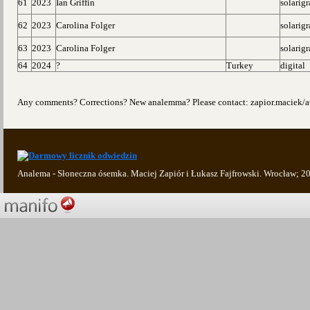
61
2023
Ian Griffin
solarig
62
2023
Carolina Folger
solarig
63
2023
Carolina Folger
solarig
64
2024
?
Turkey
digital
Any comments? Corrections? New analemma? Please contact: zapior.maciek/at
Analema - Słoneczna ósemka. Maciej Zapiór i Łukasz Fajfrowski. Wrocław; 2