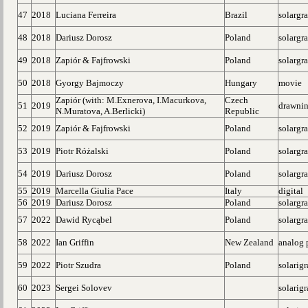
47
2018
Luciana Ferreira
Brazil
solargr
48
2018
Dariusz Dorosz
Poland
solargr
49
2018
Zapiór & Fajfrowski
Poland
solargr
50
2018
Gyorgy Bajmoczy
Hungary
movie
Zapiór (with: M.Exnerova, I.Macurkova,
Czech
51
2019
drawni
N.Muratova, A.Berlicki)
Republic
52
2019
Zapiór & Fajfrowski
Poland
solargr
53
2019
Piotr Różalski
Poland
solargr
54
2019
Dariusz Dorosz
Poland
solargr
55
2019
Marcella Giulia Pace
Italy
digital
56
2019
Dariusz Dorosz
Poland
solargr
57
2022
Dawid Rycąbel
Poland
solargr
58
2022
Ian Griffin
New Zealand
analog 
59
2022
Piotr Szudra
Poland
solarig
60
2023
Sergei Solovev
solarig