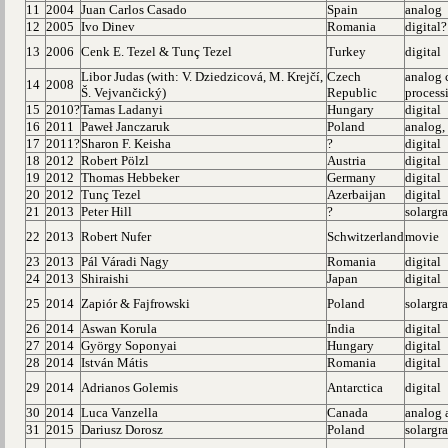
11
2004
Juan Carlos Casado
Spain
analog
12
2005
Ivo Dinev
Romania
digital?
13
2006
Cenk E. Tezel & Tunç Tezel
Turkey
digital
Libor Judas (with: V. Dziedzicová, M. Krejčí,
Czech
analog 
14
2008
Š. Vejvančický)
Republic
process
15
2010?
Tamas Ladanyi
Hungary
digital
16
2011
Paweł Janczaruk
Poland
analog,
17
2011?
Sharon F. Keisha
?
digital
18
2012
Robert Pölzl
Austria
digital
19
2012
Thomas Hebbeker
Germany
digital
20
2012
Tunç Tezel
Azerbaijan
digital
21
2013
Peter Hill
?
solargr
22
2013
Robert Nufer
Schwitzerland
movie
23
2013
Pál Váradi Nagy
Romania
digital
24
2013
Shiraishi
Japan
digital
25
2014
Zapiór & Fajfrowski
Poland
solargr
26
2014
Aswan Korula
India
digital
27
2014
György Soponyai
Hungary
digital
28
2014
István Mátis
Romania
digital
29
2014
Adrianos Golemis
Antarctica
digital
30
2014
Luca Vanzella
Canada
analog 
31
2015
Dariusz Dorosz
Poland
solargr