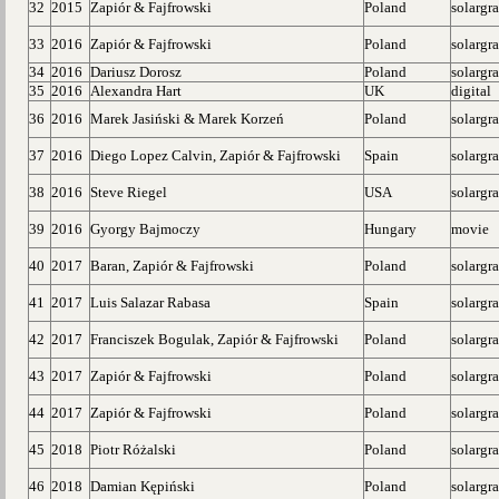
32
2015
Zapiór & Fajfrowski
Poland
solargr
33
2016
Zapiór & Fajfrowski
Poland
solargr
34
2016
Dariusz Dorosz
Poland
solargr
35
2016
Alexandra Hart
UK
digital
36
2016
Marek Jasiński & Marek Korzeń
Poland
solargr
37
2016
Diego Lopez Calvin, Zapiór & Fajfrowski
Spain
solargr
38
2016
Steve Riegel
USA
solargr
39
2016
Gyorgy Bajmoczy
Hungary
movie
40
2017
Baran, Zapiór & Fajfrowski
Poland
solargr
41
2017
Luis Salazar Rabasa
Spain
solargr
42
2017
Franciszek Bogulak, Zapiór & Fajfrowski
Poland
solargr
43
2017
Zapiór & Fajfrowski
Poland
solargr
44
2017
Zapiór & Fajfrowski
Poland
solargr
45
2018
Piotr Różalski
Poland
solargr
46
2018
Damian Kępiński
Poland
solargr