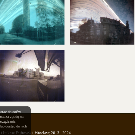
 oraz do celów
oznacza zgodę na
arządzania
lub dostęp do nich
i Łukasz Fajfrowski. Wrocław; 2013 - 2024