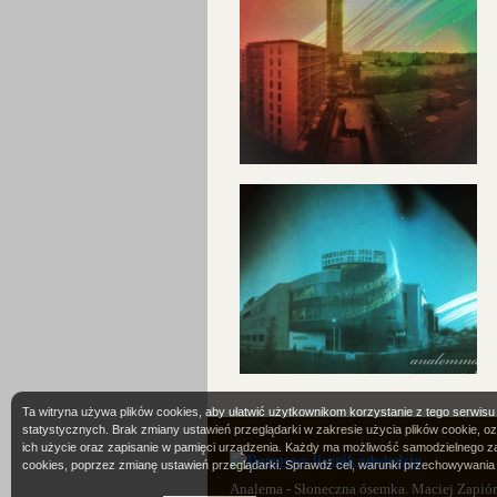
Ta witryna używa plików cookies, aby ułatwić użytkownikom korzystanie z tego serwisu
statystycznych. Brak zmiany ustawień przeglądarki w zakresie użycia plików cookie, 
ich użycie oraz zapisanie w pamięci urządzenia. Każdy ma możliwość samodzielnego z
cookies, poprzez zmianę ustawień przeglądarki. Sprawdź cel, warunki przechowywania 
Analema - Słoneczna ósemka. Maciej Zapiór 