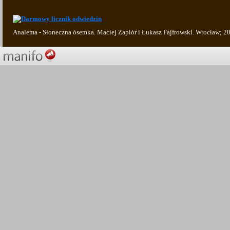
Analema - Słoneczna ósemka. Maciej Zapiór i Łukasz Fajfrowski. Wrocław; 2