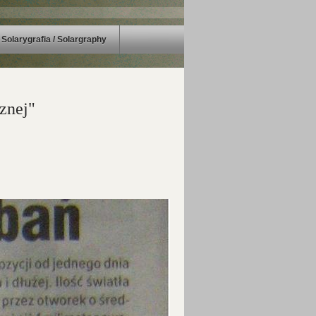
Solarygrafia / Solargraphy
cznej"