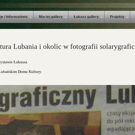
je / Informations
Maciej gallery
Łukasz gallery
Projekty
ra Lubania i okolic w fotografii solarygrafi
wystawie Łukasza.
Lubańskim Domu Kultury.