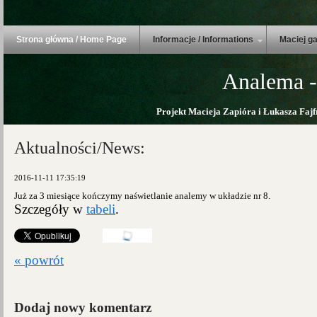
Strona główna / Home Page
Informacje / Informations
Maciej ga
Analema -
Projekt Macieja Zapióra i Łukasza Fajf
Aktualności/News:
2016-11-11 17:35:19
Już za 3 miesiące kończymy naświetlanie analemy w układzie nr 8.
Szczegóły w
tabeli
.
« powrót
Dodaj nowy komentarz