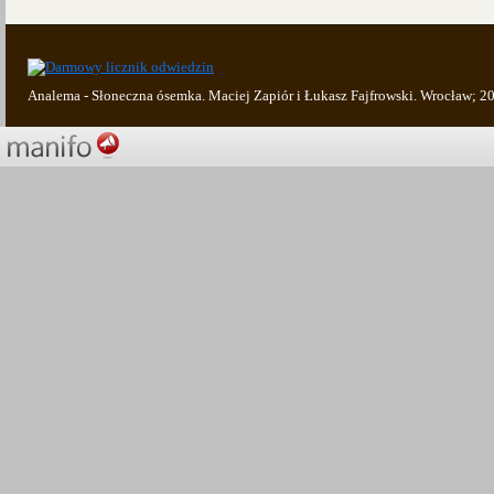
Analema - Słoneczna ósemka. Maciej Zapiór i Łukasz Fajfrowski. Wrocław; 2