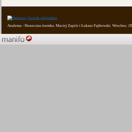
Analema - Słoneczna ósemka. Maciej Zapiór i Łukasz Fajfrowski. Wrocław; 2