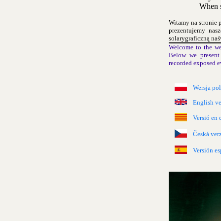
When s
Witamy na stronie 
prezentujemy nas
solarygraficzną naś
Welcome to the we
Below we present 
recorded exposed e
Wersja po
English ve
Versió en 
Česká ver
Versión es