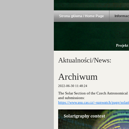
Strona główna / Home Page
Informac
Projekt
Aktualności/News:
Archiwum
2022-06-30 11:48:24
The Solar Section of the Czech Astronomical 
and submissions:
https://www.asu.cas.cz/~sunwatch/page/solar