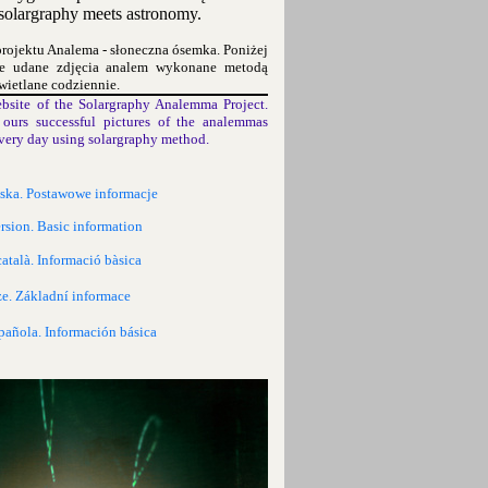
olargraphy meets astronomy.
projektu Analema - słoneczna ósemka. Poniżej
ze udane zdjęcia analem wykonane metodą
wietlane codziennie.
bsite of the Solargraphy Analemma Project.
ours successful pictures of the analemmas
very day using solargraphy method.
lska. Postawowe informacje
rsion. Basic information
català. Informació bàsica
ze. Základní informace
pañola. Información básica