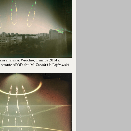
sza analema. Wrocław, 1 marca 2014 r.
tronie APOD. fot. M. Zapiór i Ł.Fajfrowski