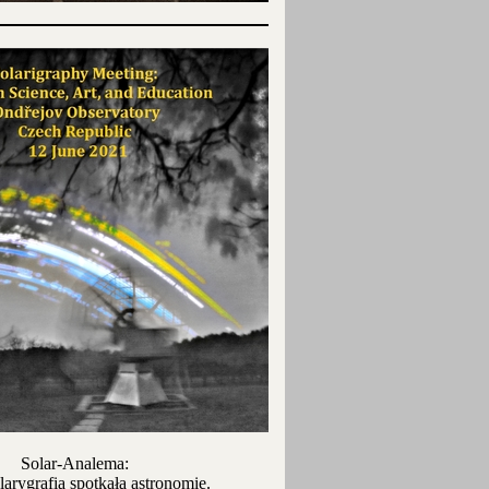
Solar-Analema:
larygrafia spotkała astronomię.