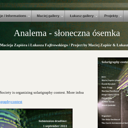
je / Informations
Maciej gallery
Łukasz gallery
Projekty
Analema - słoneczna ósemka
 Macieja Zapióra i Łukasza Fajfrowskiego / Project by Maciej Zapiór & Łukasz
Society is organizing solarigraphy contest. More infoa
igraphycontest