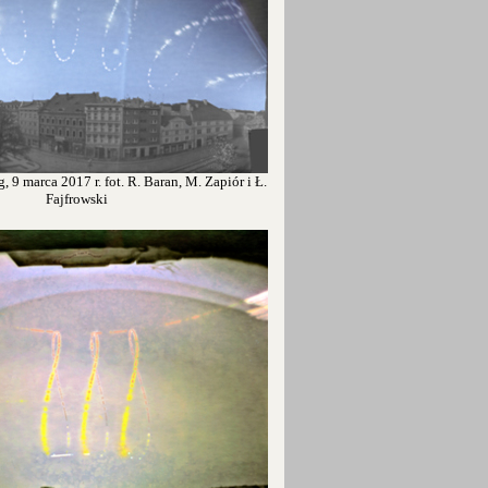
, 9 marca 2017 r. fot. R. Baran, M. Zapiór i Ł.
Fajfrowski