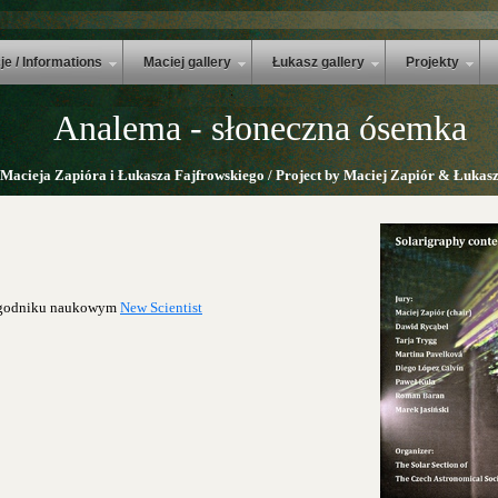
je / Informations
Maciej gallery
Łukasz gallery
Projekty
Analema - słoneczna ósemka
 Macieja Zapióra i Łukasza Fajfrowskiego / Project by Maciej Zapiór & Łukasz
tygodniku naukowym
New Scientist