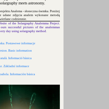
olargraphy meets astronomy.
projektu Analema - słoneczna ósemka. Poniżej
ze udane zdjęcia analem wykonane metodą
wietlane codziennie.
bsite of the Solargraphy Analemma Project.
ours successful pictures of the analemmas
very day using solargraphy method.
lska. Postawowe informacje
rsion. Basic information
català. Informació bàsica
ze. Základní informace
pañola. Información básica