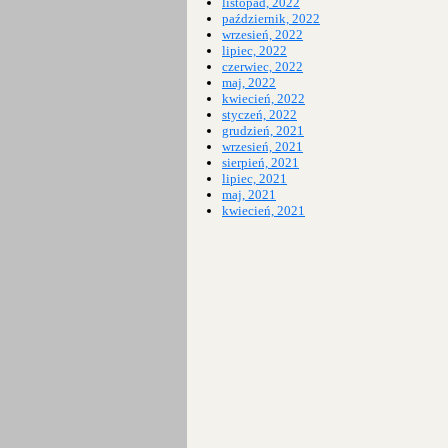
listopad, 2022
październik, 2022
wrzesień, 2022
lipiec, 2022
czerwiec, 2022
maj, 2022
kwiecień, 2022
styczeń, 2022
grudzień, 2021
wrzesień, 2021
sierpień, 2021
lipiec, 2021
maj, 2021
kwiecień, 2021