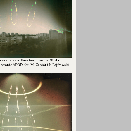
sza analema. Wrocław, 1 marca 2014 r.
tronie APOD. fot. M. Zapiór i Ł.Fajfrowski