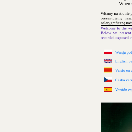
When s
Witamy na stronie 
prezentujemy nas
solarygraficzną naś
Welcome to the we
Below we present 
recorded exposed e
Wersja po
English ve
Versió en 
Česká ver
Versión es