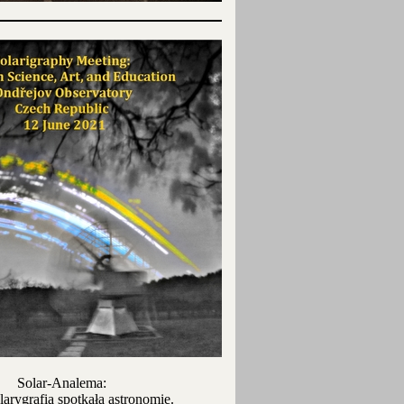
Solar-Analema:
larygrafia spotkała astronomię.