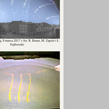
, 9 marca 2017 r. fot. R. Baran, M. Zapiór i Ł.
Fajfrowski