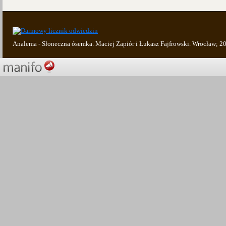
Analema - Słoneczna ósemka. Maciej Zapiór i Łukasz Fajfrowski. Wrocław; 2