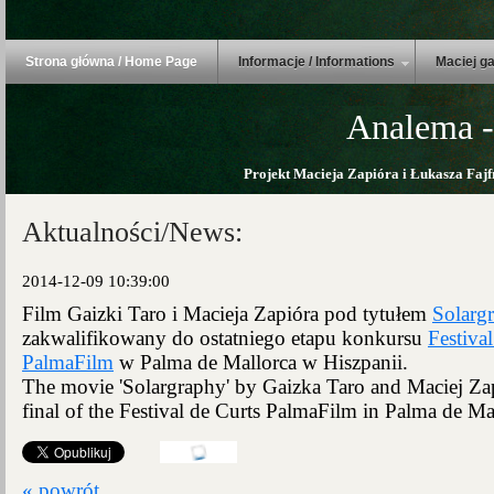
Strona główna / Home Page
Informacje / Informations
Maciej ga
Analema -
Projekt Macieja Zapióra i Łukasza Fajf
Aktualności/News:
2014-12-09 10:39:00
Film Gaizki Taro i Macieja Zapióra pod tytułem
Solarg
zakwalifikowany do ostatniego etapu konkursu
Festiva
PalmaFilm
w Palma de Mallorca w Hiszpanii.
The movie 'Solargraphy' by Gaizka Taro and Maciej Zap
final of the Festival de Curts PalmaFilm in Palma de Ma
« powrót