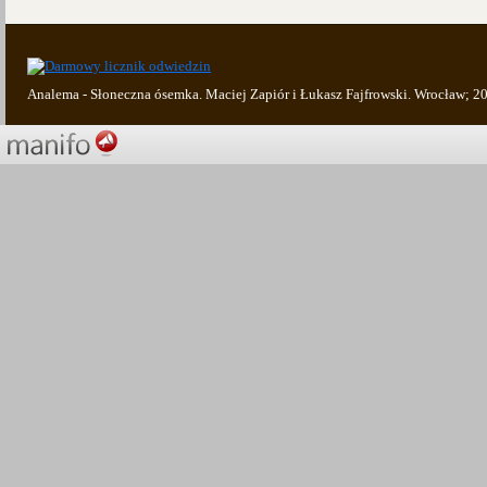
Analema - Słoneczna ósemka. Maciej Zapiór i Łukasz Fajfrowski. Wrocław; 2