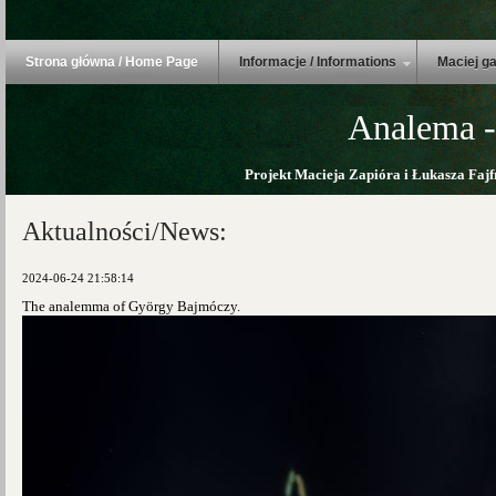
Strona główna / Home Page
Informacje / Informations
Maciej ga
Analema -
Projekt Macieja Zapióra i Łukasza Fajf
Aktualności/News:
2024-06-24 21:58:14
The analemma of György Bajmóczy.