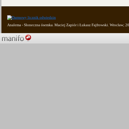
Analema - Słoneczna ósemka. Maciej Zapiór i Łukasz Fajfrowski. Wrocław; 2