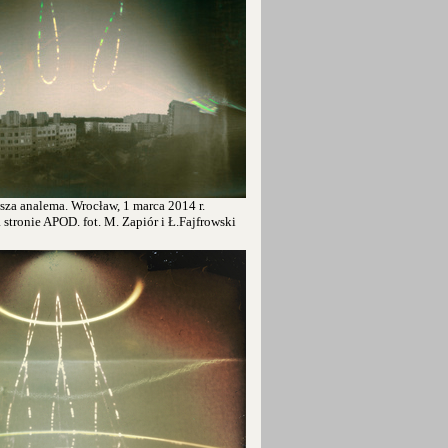
sza analema. Wrocław, 1 marca 2014 r.
tronie APOD. fot. M. Zapiór i Ł.Fajfrowski