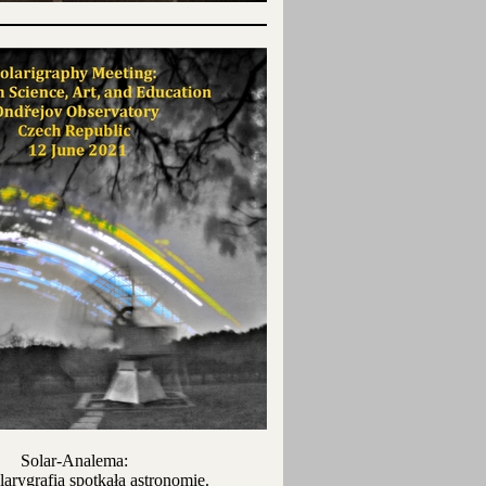
Solar-Analema:
larygrafia spotkała astronomię.