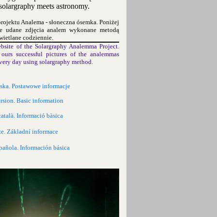
olargraphy meets astronomy.
projektu Analema - słoneczna ósemka. Poniżej
ze udane zdjęcia analem wykonane metodą
wietlane codziennie.
bsite of the Solargraphy Analemma Project.
ours successful pictures of the analemmas
very day using solargraphy method.
lska. Postawowe informacje
rsion. Basic information
català. Informació bàsica
ze. Základní informace
pañola. Información básica