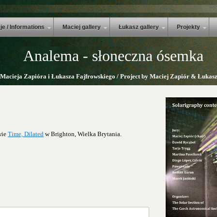
je / Informations
Maciej gallery
Łukasz gallery
Projekty
Analema - słoneczna ósemka
 Macieja Zapióra i Łukasza Fajfrowskiego / Project by Maciej Zapiór & Łukasz
wie
Time, Dilated
w Brighton, Wielka Brytania.