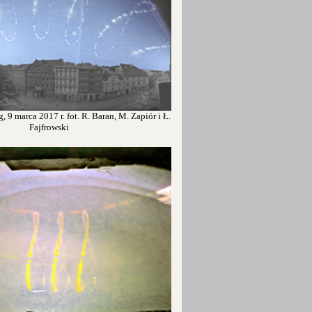
, 9 marca 2017 r. fot. R. Baran, M. Zapiór i Ł.
Fajfrowski