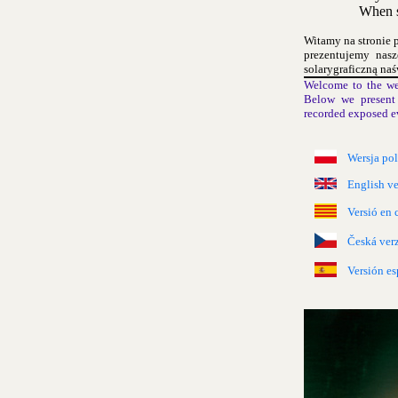
When s
Witamy na stronie 
prezentujemy nas
solarygraficzną naś
Welcome to the we
Below we present 
recorded exposed e
Wersja po
English ve
Versió en 
Česká ver
Versión es