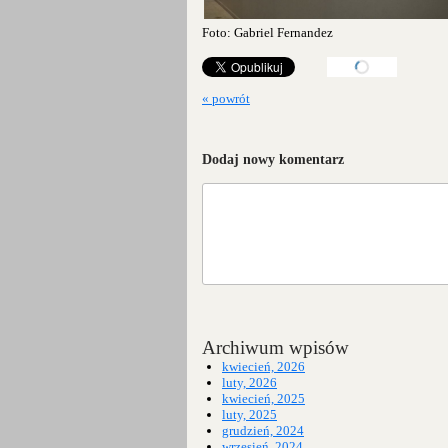
Foto:
Gabriel Fernandez
« powrót
Dodaj nowy komentarz
Archiwum wpisów
kwiecień, 2026
luty, 2026
kwiecień, 2025
luty, 2025
grudzień, 2024
wrzesień, 2024