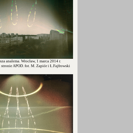
sza analema. Wrocław, 1 marca 2014 r.
tronie APOD. fot. M. Zapiór i Ł.Fajfrowski