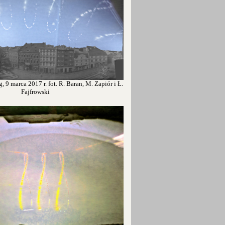
, 9 marca 2017 r. fot. R. Baran, M. Zapiór i Ł.
Fajfrowski