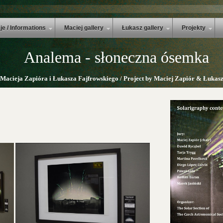
je / Informations
Maciej gallery
Łukasz gallery
Projekty
Analema - słoneczna ósemka
 Macieja Zapióra i Łukasza Fajfrowskiego / Project by Maciej Zapiór & Łukasz