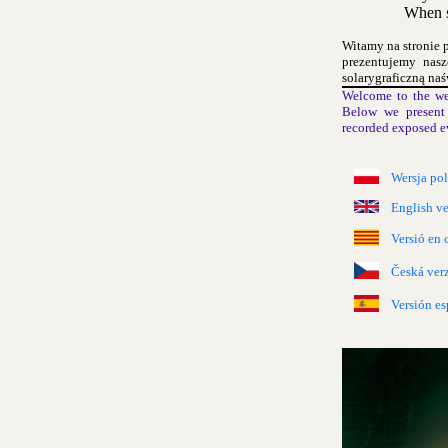
When s
Witamy na stronie 
prezentujemy nas
solarygraficzną naś
Welcome to the we
Below we present 
recorded exposed e
Wersja po
English ve
Versió en 
Česká ver
Versión es