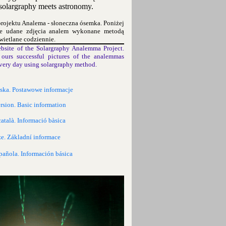
olargraphy meets astronomy.
projektu Analema - słoneczna ósemka. Poniżej
ze udane zdjęcia analem wykonane metodą
wietlane codziennie.
bsite of the Solargraphy Analemma Project.
ours successful pictures of the analemmas
very day using solargraphy method.
lska. Postawowe informacje
rsion. Basic information
català. Informació bàsica
ze. Základní informace
pañola. Información básica