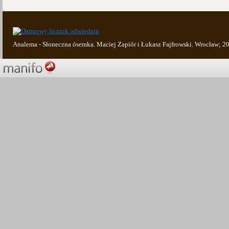
Analema - Słoneczna ósemka. Maciej Zapiór i Łukasz Fajfrowski. Wrocław; 2