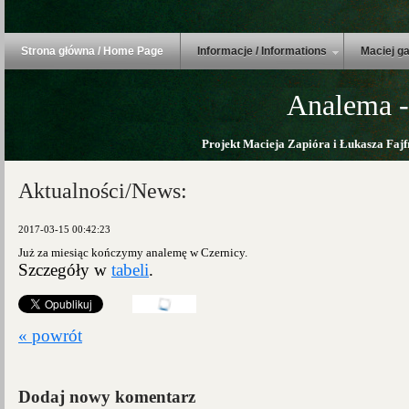
Strona główna / Home Page
Informacje / Informations
Maciej ga
Analema -
Projekt Macieja Zapióra i Łukasza Fajf
Aktualności/News:
2017-03-15 00:42:23
Już za miesiąc kończymy analemę w Czernicy.
Szczegóły w
tabeli
.
« powrót
Dodaj nowy komentarz