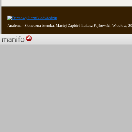
Analema - Słoneczna ósemka. Maciej Zapiór i Łukasz Fajfrowski. Wrocław; 2