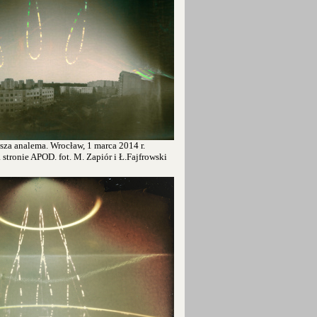
sza analema. Wrocław, 1 marca 2014 r.
tronie APOD. fot. M. Zapiór i Ł.Fajfrowski