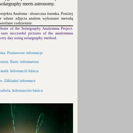
olargraphy meets astronomy.
projektu Analema - słoneczna ósemka. Poniżej
ze udane zdjęcia analem wykonane metodą
wietlane codziennie.
bsite of the Solargraphy Analemma Project.
ours successful pictures of the analemmas
very day using solargraphy method.
lska. Postawowe informacje
rsion. Basic information
català. Informació bàsica
ze. Základní informace
pañola. Información básica