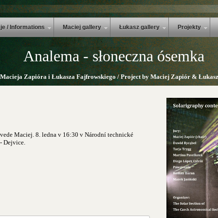
je / Informations
Maciej gallery
Łukasz gallery
Projekty
Analema - słoneczna ósemka
 Macieja Zapióra i Łukasza Fajfrowskiego / Project by Maciej Zapiór & Łukasz
vede
Maciej.
8. ledna v 16:30 v Národní technické
- Dejvice.