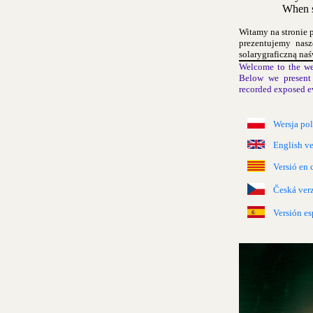
When s
Witamy na stronie 
prezentujemy nas
solarygraficzną naś
Welcome to the we
Below we present 
recorded exposed e
Wersja po
English ve
Versió en 
Česká ver
Versión es