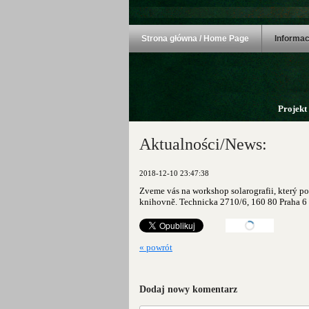
Strona główna / Home Page
Informac
Projekt
Aktualności/News:
2018-12-10 23:47:38
Zveme vás na workshop solarografii, který
po
knihovně. Technicka 2710/6, 160 80 Praha 6 
« powrót
Dodaj nowy komentarz