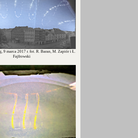
, 9 marca 2017 r. fot. R. Baran, M. Zapiór i Ł.
Fajfrowski