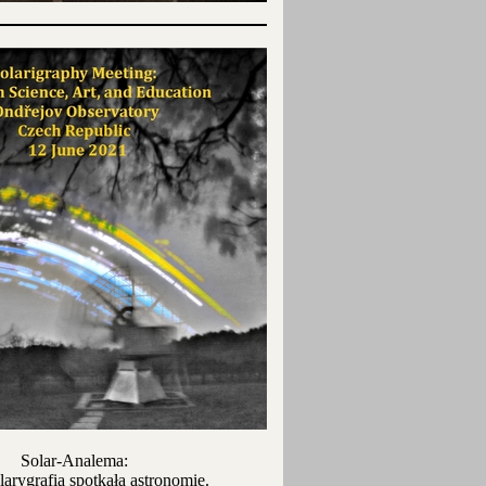
Solar-Analema:
larygrafia spotkała astronomię.