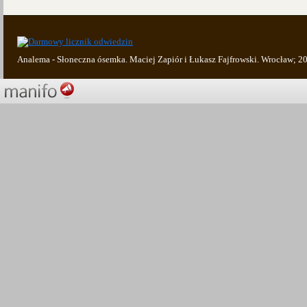
Analema - Słoneczna ósemka. Maciej Zapiór i Łukasz Fajfrowski. Wrocław; 2