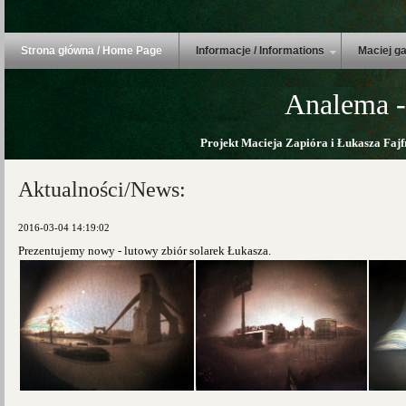
Strona główna / Home Page
Informacje / Informations
Maciej ga
Analema -
Projekt Macieja Zapióra i Łukasza Fajf
Aktualności/News:
2016-03-04 14:19:02
Prezentujemy nowy - lutowy zbiór solarek Łukasza.