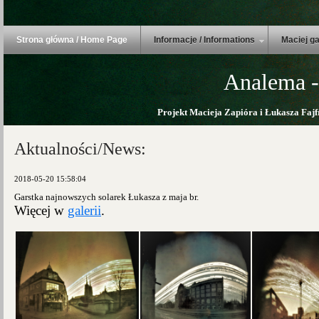
Strona główna / Home Page
Informacje / Informations
Maciej ga
Analema -
Projekt Macieja Zapióra i Łukasza Fajf
Aktualności/News:
2018-05-20 15:58:04
Garstka najnowszych solarek Łukasza z maja br.
Więcej w
galerii
.