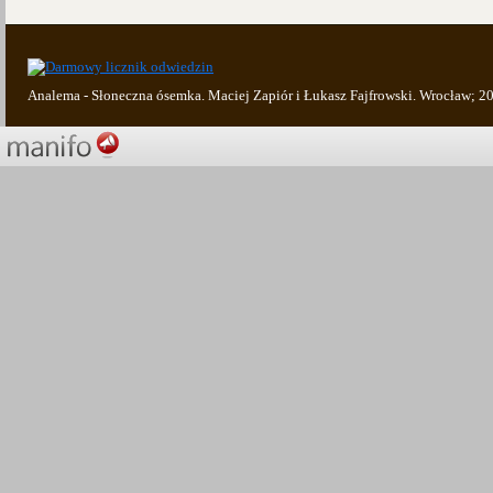
Analema - Słoneczna ósemka. Maciej Zapiór i Łukasz Fajfrowski. Wrocław; 2