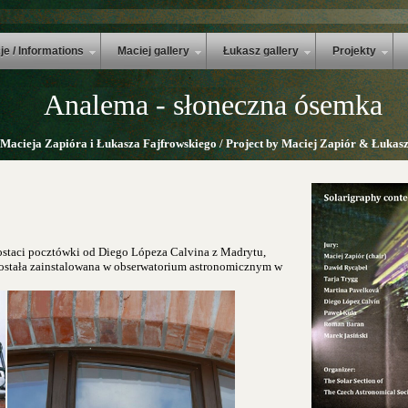
je / Informations
Maciej gallery
Łukasz gallery
Projekty
Analema - słoneczna ósemka
 Macieja Zapióra i Łukasza Fajfrowskiego / Project by Maciej Zapiór & Łukasz
ostaci pocztówki od Diego Lópeza Calvina z Madrytu,
została zainstalowana w obserwatorium astronomicznym w