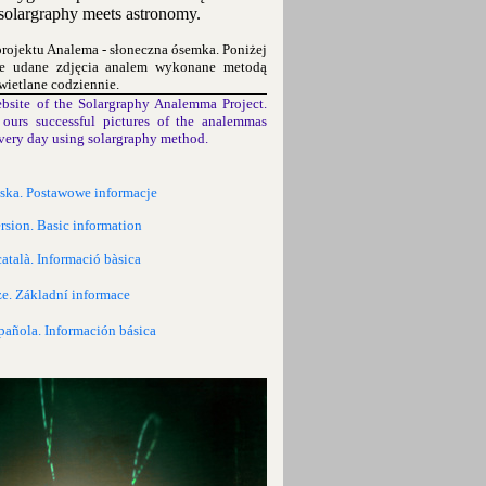
olargraphy meets astronomy.
projektu Analema - słoneczna ósemka. Poniżej
ze udane zdjęcia analem wykonane metodą
wietlane codziennie.
bsite of the Solargraphy Analemma Project.
ours successful pictures of the analemmas
very day using solargraphy method.
lska. Postawowe informacje
rsion. Basic information
català. Informació bàsica
ze. Základní informace
pañola. Información básica