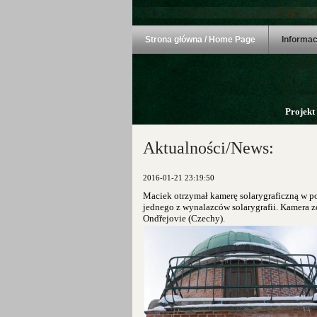
Strona główna / Home Page
Informac
Projekt
Aktualności/News:
2016-01-21 23:19:50
Maciek otrzymał kamerę solarygraficzną w p
jednego z wynalazców solarygrafii. Kamera 
Ondřejovie (Czechy).