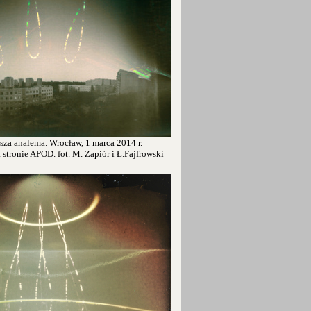
sza analema. Wrocław, 1 marca 2014 r.
tronie APOD. fot. M. Zapiór i Ł.Fajfrowski