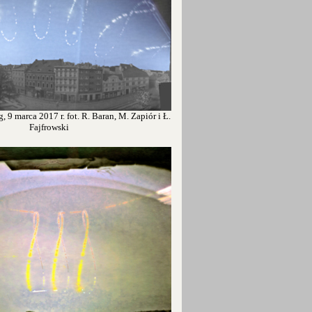
, 9 marca 2017 r. fot. R. Baran, M. Zapiór i Ł.
Fajfrowski