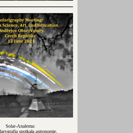
Solar-Analema:
larygrafia spotkała astronomię.