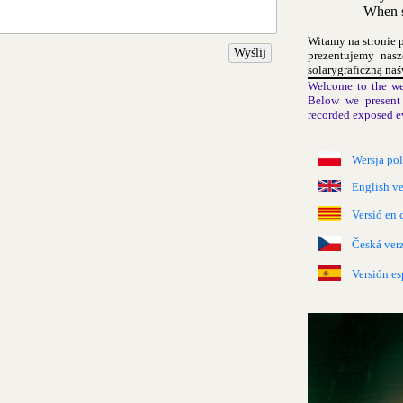
When s
Witamy na stronie 
Wyślij
prezentujemy nas
solarygraficzną naś
Welcome to the we
Below we present 
recorded exposed e
Wersja po
English ve
Versió en 
Česká ver
Versión es