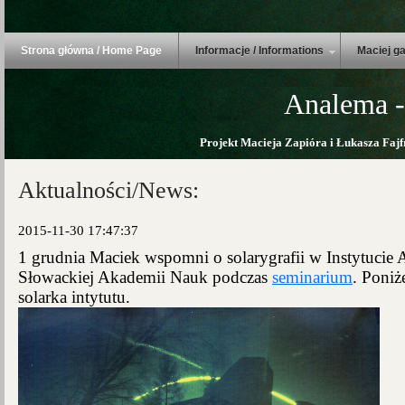
Strona główna / Home Page
Informacje / Informations
Maciej ga
Analema -
Projekt Macieja Zapióra i Łukasza Fajf
Aktualności/News:
2015-11-30 17:47:37
1 grudnia Maciek wspomni o solarygrafii w Instytuci
Słowackiej Akademii Nauk podczas
seminarium
. Poniż
solarka intytutu.