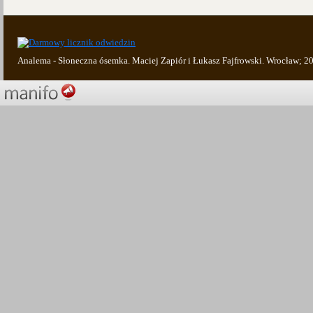
Analema - Słoneczna ósemka. Maciej Zapiór i Łukasz Fajfrowski. Wrocław; 2