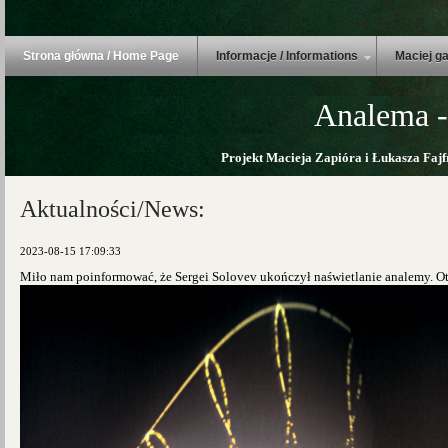
Strona główna / Home Page
Informacje / Informations
Maciej ga
Analema -
Projekt Macieja Zapióra i Łukasza Fajf
Aktualności/News:
2023-08-15 17:09:33
Miło nam poinformować, że Sergei Solovev ukończył naświetlanie analemy.
Ot