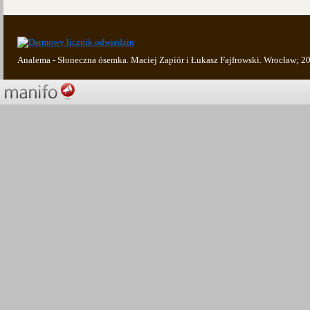
Analema - Słoneczna ósemka. Maciej Zapiór i Łukasz Fajfrowski. Wrocław; 2