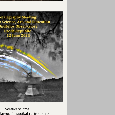
Solar-Analema:
larygrafia spotkała astronomię.