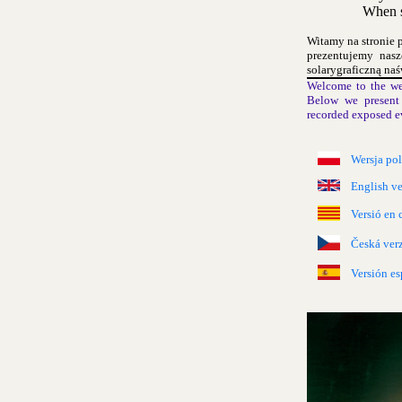
When s
Witamy na stronie 
prezentujemy nas
solarygraficzną naś
Welcome to the we
Below we present 
recorded exposed e
Wersja po
English ve
Versió en 
Česká ver
Versión es