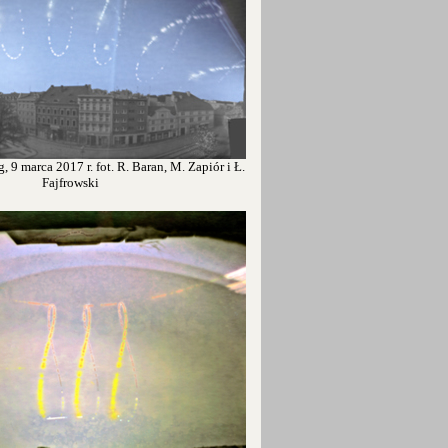
, 9 marca 2017 r. fot. R. Baran, M. Zapiór i Ł.
Fajfrowski