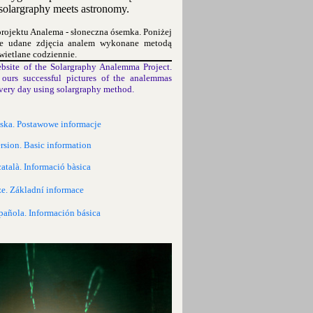
olargraphy meets astronomy.
projektu Analema - słoneczna ósemka. Poniżej
ze udane zdjęcia analem wykonane metodą
wietlane codziennie.
bsite of the Solargraphy Analemma Project.
ours successful pictures of the analemmas
very day using solargraphy method.
lska. Postawowe informacje
rsion. Basic information
català. Informació bàsica
ze. Základní informace
pañola. Información básica