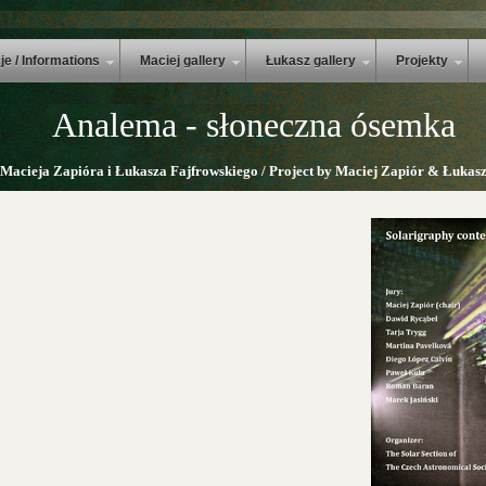
je / Informations
Maciej gallery
Łukasz gallery
Projekty
Analema - słoneczna ósemka
 Macieja Zapióra i Łukasza Fajfrowskiego / Project by Maciej Zapiór & Łukasz