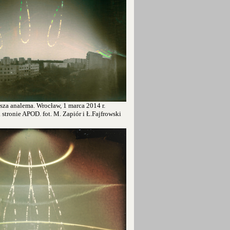
sza analema. Wrocław, 1 marca 2014 r.
tronie APOD. fot. M. Zapiór i Ł.Fajfrowski