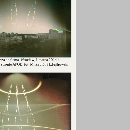
sza analema. Wrocław, 1 marca 2014 r.
tronie APOD. fot. M. Zapiór i Ł.Fajfrowski