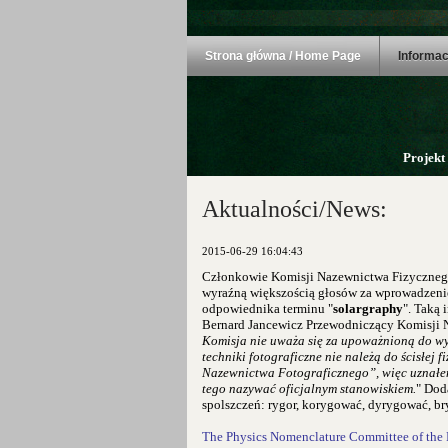
Strona główna / Home Page
Informac
Projekt
Aktualności/News:
2015-06-29 16:04:43
Członkowie Komisji Nazewnictwa Fizycznego
wyraźną większością głosów za wprowadzeni
odpowiednika terminu "
solargraphy
". Taką 
Bernard
Jancewicz
Przewodniczący Komisji N
Komisja nie uważa się za upoważnioną do w
techniki fotograficzne nie należą do ścisłej f
Nazewnictwa Fotograficznego”, więc uznałem
tego nazywać oficjalnym stanowiskiem.
" Dod
spolszczeń:
rygor,
korygować, dyrygować, br
The Physics Nomenclature Committee of the