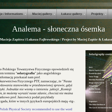
je / Informations
Maciej gallery
Łukasz gallery
Projekty
Analema - słoneczna ósemka
 Macieja Zapióra i Łukasza Fajfrowskiego / Project by Maciej Zapiór & Łukasz
 Polskiego Towarzystwa Fizycznego opowiedzieli się
em terminu "
solarygrafia
" jako angielskiego
informację przekazał nam prof.
azewnictwa Fizycznego PTF, zaznaczając, że "
Nasza
ydawania stanowiska w przedstawionej sprawie, gdyż
izyki. Jednakże nie wiemy o istnieniu jakiejś ,,Komisji
, że możemy wyrazić nasze zdanie, chociaż nie można
atkowo prof.
Jancewicz
podał przykłady
ygada, które
w innych
językach europejskich mają -rig-.
Polish Physical Society recommended to use the word