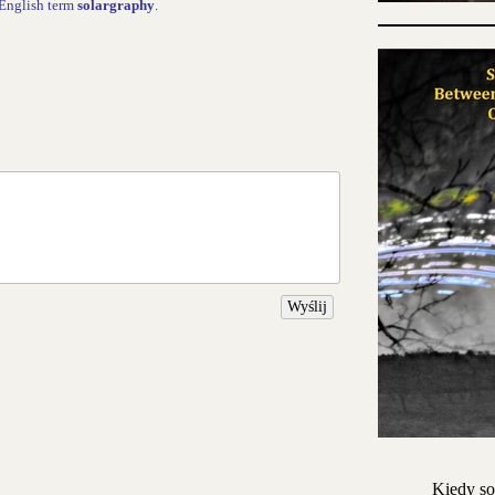
e English term
solargraphy
.
Wyślij
Kiedy so