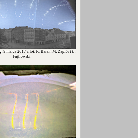
, 9 marca 2017 r. fot. R. Baran, M. Zapiór i Ł.
Fajfrowski