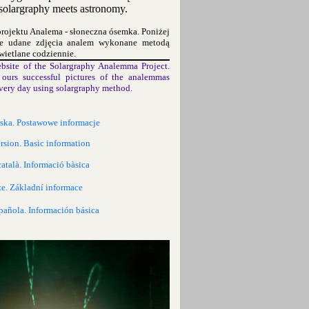
olargraphy meets astronomy.
projektu Analema - słoneczna ósemka. Poniżej
ze udane zdjęcia analem wykonane metodą
wietlane codziennie.
bsite of the Solargraphy Analemma Project.
ours successful pictures of the analemmas
very day using solargraphy method.
lska. Postawowe informacje
rsion. Basic information
català. Informació bàsica
ze. Základní informace
pañola. Información básica