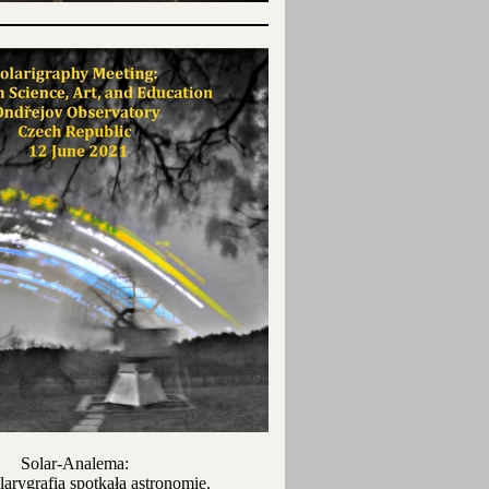
Solar-Analema:
larygrafia spotkała astronomię.