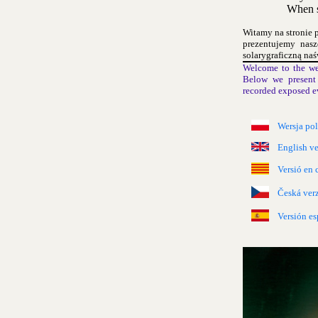
When s
Witamy na stronie 
prezentujemy nas
solarygraficzną naś
Welcome to the we
Below we present 
recorded exposed e
Wersja po
English ve
Versió en 
Česká ver
Versión es