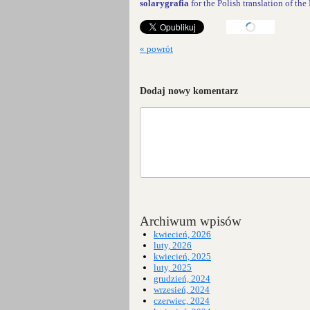
solarygrafia
for the Polish translation of th
« powrót
Dodaj nowy komentarz
Archiwum wpisów
kwiecień, 2026
luty, 2026
kwiecień, 2025
luty, 2025
grudzień, 2024
wrzesień, 2024
czerwiec, 2024